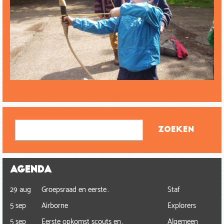
Zoeken
Zoeken
Agenda
29 aug
Groepsraad en eerste…
Staf
5 sep
Airborne
Explorers
5 sep
Eerste opkomst scouts en…
Algemeen