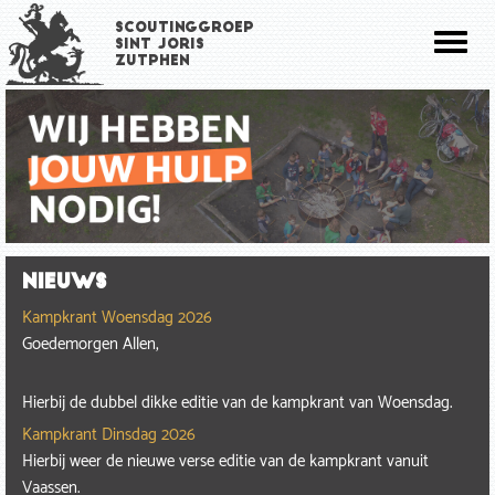
Overslaan
Scoutinggroep
en
Toggl
Sint Joris
naar
Zutphen
naviga
de
inhoud
gaan
Nieuws
Kampkrant Woensdag 2026
Goedemorgen Allen,
Hierbij de dubbel dikke editie van de kampkrant van Woensdag.
Kampkrant Dinsdag 2026
Hierbij weer de nieuwe verse editie van de kampkrant vanuit
Vaassen.