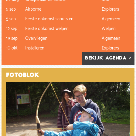
5 sep
Airborne
Explorers
5 sep
Eerste opkomst scouts en…
Algemeen
12 sep
Eerste opkomst welpen
Welpen
19 sep
Overvliegen
Algemeen
10 okt
Installeren
Explorers
bekijk agenda >
Fotoblok