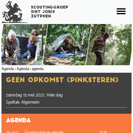
Overslaan
Scoutinggroep
en
Toggl
Sint Joris
naar
Zutphen
naviga
de
inhoud
gaan
Agenda
Agenda
agenda
Geen opkomst (Pinksteren)
zaterdag 15 mei 2027, Hele dag
Speltak: Algemeen
Agenda
29 aug
Groepsraad en eerste…
Staf