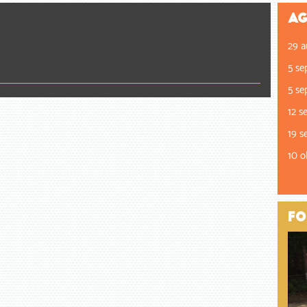
Ag
29 a
5 se
5 se
12 s
19 s
10 o
Fo