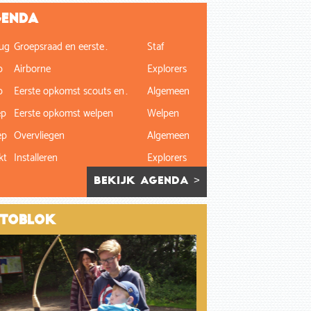
enda
ug
Groepsraad en eerste…
Staf
p
Airborne
Explorers
p
Eerste opkomst scouts en…
Algemeen
ep
Eerste opkomst welpen
Welpen
ep
Overvliegen
Algemeen
kt
Installeren
Explorers
bekijk agenda >
toblok