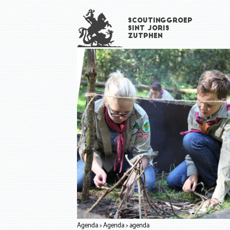
Overslaan
Scoutinggroep
en
Sint Joris
naar
Zutphen
de
inhoud
gaan
Agenda
Agenda
agenda