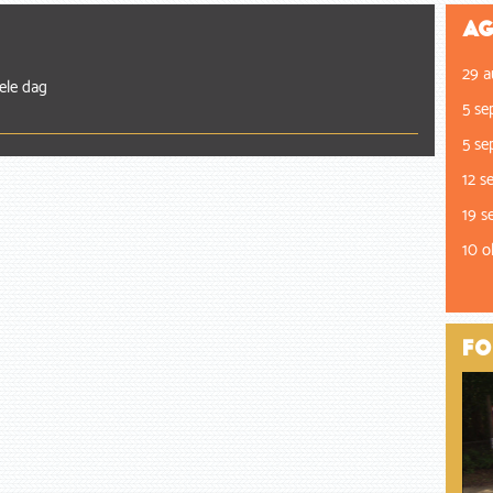
Ag
29 a
Hele dag
5 se
5 se
12 s
19 s
10 o
Fo