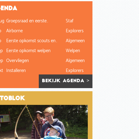
enda
ug
Groepsraad en eerste…
Staf
p
Airborne
Explorers
p
Eerste opkomst scouts en…
Algemeen
ep
Eerste opkomst welpen
Welpen
ep
Overvliegen
Algemeen
kt
Installeren
Explorers
bekijk agenda >
toblok