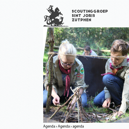
Overslaan
Scoutinggroep
en
Sint Joris
naar
Zutphen
de
inhoud
gaan
Agenda
Agenda
agenda