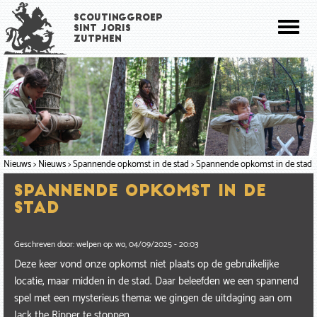
Overslaan
Scoutinggroep
en
Toggl
Sint Joris
naar
Zutphen
naviga
de
inhoud
gaan
Nieuws
Nieuws
Spannende opkomst in de stad
Spannende opkomst in de stad
Spannende opkomst in de
stad
Geschreven door:
welpen
op:
wo, 04/09/2025 - 20:03
Deze keer vond onze opkomst niet plaats op de gebruikelijke
locatie, maar midden in de stad. Daar beleefden we een spannend
spel met een mysterieus thema: we gingen de uitdaging aan om
Jack the Ripper te stoppen.