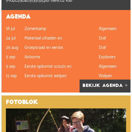
IMG20250405135135.pdf
(969.02 KB)
Agenda
18 jul
Zomerkamp
Algemeen
24 jul
Materiaal uitladen en…
Staf
29 aug
Groepsraad en eerste…
Staf
5 sep
Airborne
Explorers
5 sep
Eerste opkomst scouts en…
Algemeen
12 sep
Eerste opkomst welpen
Welpen
bekijk agenda >
Fotoblok