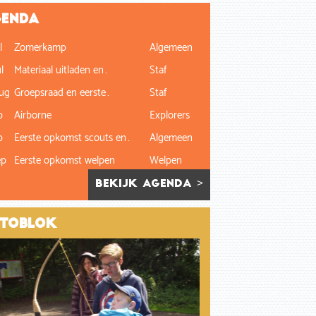
enda
l
Zomerkamp
Algemeen
l
Materiaal uitladen en…
Staf
ug
Groepsraad en eerste…
Staf
p
Airborne
Explorers
p
Eerste opkomst scouts en…
Algemeen
ep
Eerste opkomst welpen
Welpen
bekijk agenda >
toblok