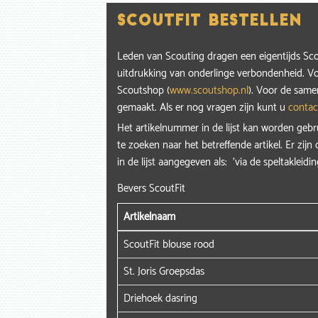
ScoutFit bestellen
Leden van Scouting dragen een eigentijds Scout
uitdrukking van onderlinge verbondenheid. Vo
Scoutshop (
www.scoutshop.nl
). Voor de samen
gemaakt. Als er nog vragen zijn kunt u
contac
Het artikelnummer in de lijst kan worden geb
te zoeken naar het betreffende artikel. Er zijn o
in de lijst aangegeven als: 'via de speltakleidin
Bevers ScoutFit
Artikelnaam
ScoutFit blouse rood
St. Joris Groepsdas
Driehoek dasring