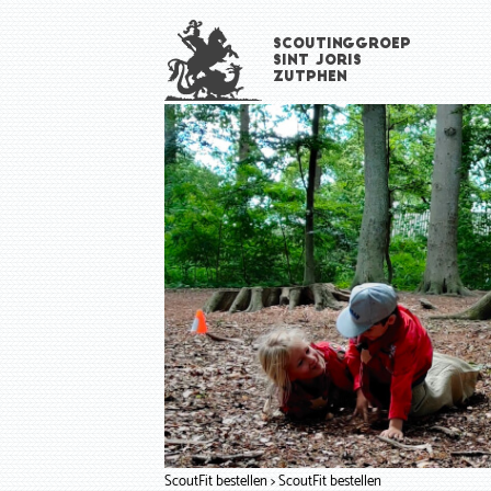
Overslaan
Scoutinggroep
en
Sint Joris
naar
Zutphen
de
inhoud
gaan
ScoutFit bestellen
ScoutFit bestellen