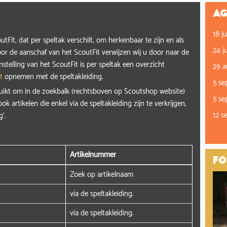
Ag
18 ju
Fit, dat per speltak verschilt, om herkenbaar te zijn en als
24 ju
or de aanschaf van het ScoutFit verwijzen wij u door naar de
stelling van het ScoutFit is per speltak een overzicht
29 a
t
opnemen met de speltakleiding.
5 se
ruikt om in de zoekbalk (rechtsboven op Scoutshop website)
5 se
ok artikelen die enkel via de speltakleiding zijn te verkrijgen,
12 s
g'.
Artikelnummer
Fo
Zoek op artikelnaam
via de speltakleiding.
via de speltakleiding.