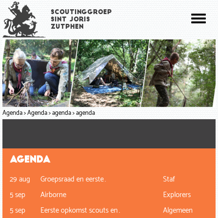
Overslaan
Scoutinggroep
en
Toggl
Sint Joris
naar
Zutphen
naviga
de
inhoud
gaan
Agenda
Agenda
agenda
agenda
Agenda
29 aug
Groepsraad en eerste…
Staf
5 sep
Airborne
Explorers
5 sep
Eerste opkomst scouts en…
Algemeen