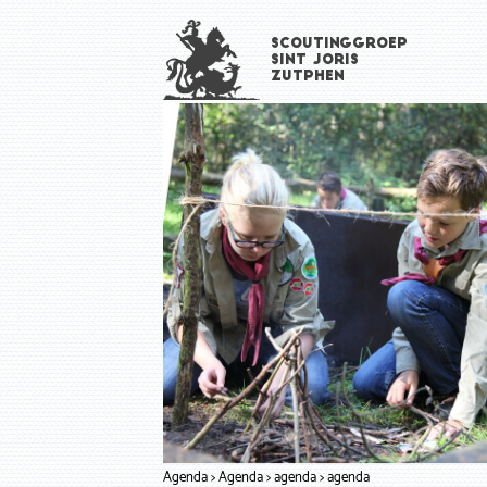
Overslaan
Scoutinggroep
en
Sint Joris
naar
Zutphen
de
inhoud
gaan
Agenda
Agenda
agenda
agenda