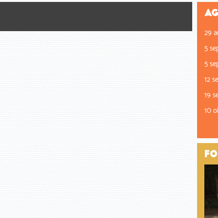
Ag
29 a
5 se
5 se
12 s
19 s
10 o
Fo