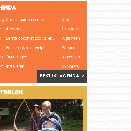
enda
ug
Groepsraad en eerste…
Staf
p
Airborne
Explorers
p
Eerste opkomst scouts en…
Algemeen
ep
Eerste opkomst welpen
Welpen
ep
Overvliegen
Algemeen
kt
Installeren
Explorers
bekijk agenda >
toblok