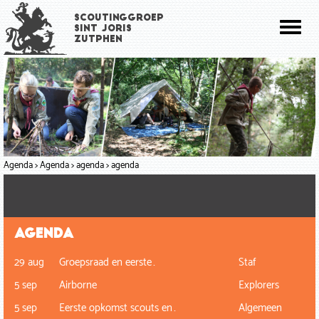
Overslaan
Scoutinggroep
en
Toggl
Sint Joris
naar
Zutphen
naviga
de
inhoud
gaan
Agenda
Agenda
agenda
agenda
Agenda
29 aug
Groepsraad en eerste…
Staf
5 sep
Airborne
Explorers
5 sep
Eerste opkomst scouts en…
Algemeen