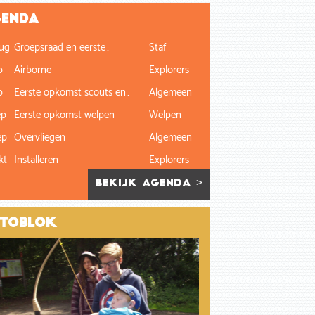
enda
ug
Groepsraad en eerste…
Staf
p
Airborne
Explorers
p
Eerste opkomst scouts en…
Algemeen
ep
Eerste opkomst welpen
Welpen
ep
Overvliegen
Algemeen
kt
Installeren
Explorers
bekijk agenda >
toblok