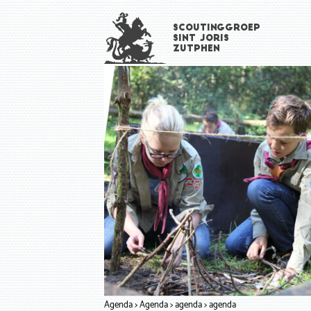
Overslaan
Scoutinggroep
en
Sint Joris
naar
Zutphen
de
inhoud
gaan
Agenda
Agenda
agenda
agenda