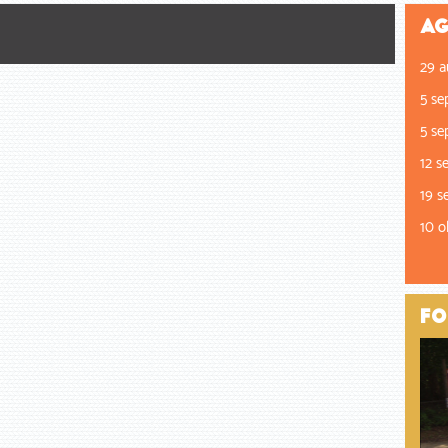
Ag
29 a
5 se
5 se
12 s
19 s
10 o
Fo