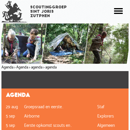
Overslaan
Scoutinggroep
en
Toggl
Sint Joris
naar
Zutphen
naviga
de
inhoud
gaan
Agenda
Agenda
agenda
agenda
Agenda
29 aug
Groepsraad en eerste…
Staf
5 sep
Airborne
Explorers
5 sep
Eerste opkomst scouts en…
Algemeen