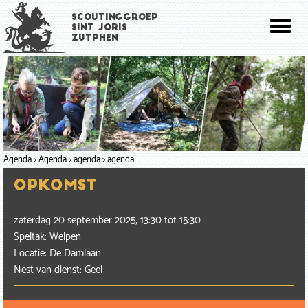
Overslaan
Scoutinggroep
en
Toggl
Sint Joris
naar
Zutphen
naviga
de
inhoud
gaan
Agenda
Agenda
agenda
agenda
Opkomst
zaterdag 20 september 2025, 13:30
tot
15:30
Speltak: Welpen
Locatie: De Damlaan
Nest van dienst: Geel