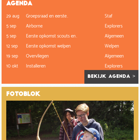
Agenda
29 aug
Groepsraad en eerste…
Staf
5 sep
Airborne
Explorers
5 sep
Eerste opkomst scouts en…
Algemeen
12 sep
Eerste opkomst welpen
Welpen
19 sep
Overvliegen
Algemeen
10 okt
Installeren
Explorers
bekijk agenda >
Fotoblok