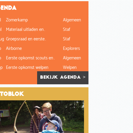
enda
l
Zomerkamp
Algemeen
l
Materiaal uitladen en…
Staf
ug
Groepsraad en eerste…
Staf
p
Airborne
Explorers
p
Eerste opkomst scouts en…
Algemeen
ep
Eerste opkomst welpen
Welpen
bekijk agenda >
toblok