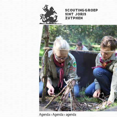
Overslaan
Scoutinggroep
en
Sint Joris
naar
Zutphen
de
inhoud
gaan
Agenda
Agenda
agenda