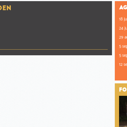
oen
Ag
18 ju
24 ju
29 a
5 se
5 se
12 s
Fo