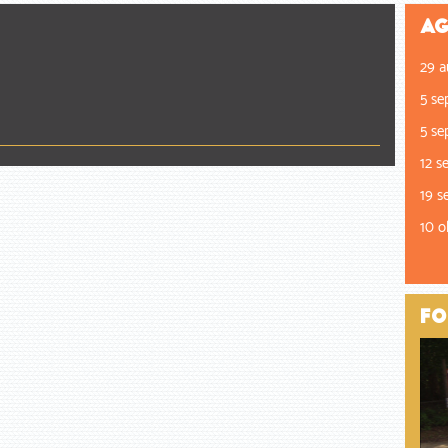
Ag
29 a
5 se
5 se
12 s
19 s
10 o
Fo