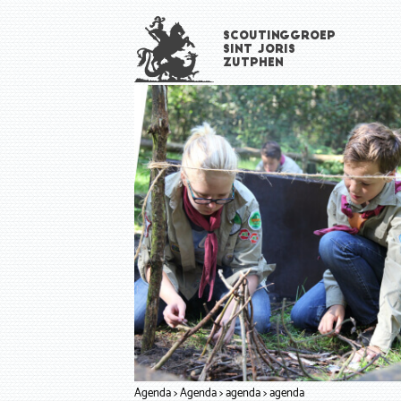
Overslaan
Scoutinggroep
en
Sint Joris
naar
Zutphen
de
inhoud
gaan
Agenda
Agenda
agenda
agenda