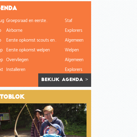
enda
ug
Groepsraad en eerste…
Staf
p
Airborne
Explorers
p
Eerste opkomst scouts en…
Algemeen
ep
Eerste opkomst welpen
Welpen
ep
Overvliegen
Algemeen
kt
Installeren
Explorers
bekijk agenda >
toblok